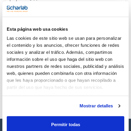
CAS
(1)
[483-63-6]
Esta página web usa cookies
Las cookies de este sitio web se usan para personalizar
el contenido y los anuncios, ofrecer funciones de redes
sociales y analizar el tráfico. Además, compartimos
Envase
Volumen
CAS
información sobre el uso que haga del sitio web con
VIAL
100mg
[483-63-6]
nuestros partners de redes sociales, publicidad y análisis
Referencia
Envase
Precio
web, quienes pueden combinarla con otra información
SB29990100
Comprar
x 100mg
que les haya proporcionado o que hayan recopilado a
Disponibilidad
partir del uso que haya hecho de sus servicios.
Ver stock
Mostrar detalles
Permitir todas