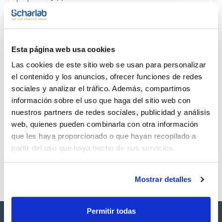
CAS
(1)
[79-16-3]
Esta página web usa cookies
Las cookies de este sitio web se usan para personalizar
el contenido y los anuncios, ofrecer funciones de redes
sociales y analizar el tráfico. Además, compartimos
Envase
Volumen
CAS
información sobre el uso que haga del sitio web con
VIAL
250mg
[79-16-3]
nuestros partners de redes sociales, publicidad y análisis
Referencia
Envase
Precio
web, quienes pueden combinarla con otra información
SB39380250
Comprar
x250mg
que les haya proporcionado o que hayan recopilado a
Disponibilidad
partir del uso que haya hecho de sus servicios.
Ver stock
Mostrar detalles
Permitir todas