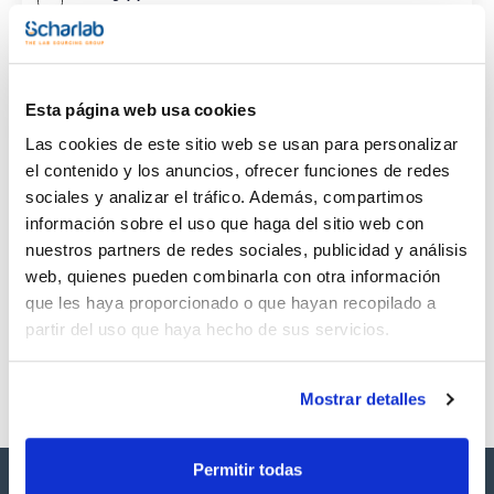
CAS
(1)
[930-55-2]
Esta página web usa cookies
Las cookies de este sitio web se usan para personalizar
el contenido y los anuncios, ofrecer funciones de redes
sociales y analizar el tráfico. Además, compartimos
Envase
Volumen
CAS
información sobre el uso que haga del sitio web con
VIAL
100mg
[930-55-2]
nuestros partners de redes sociales, publicidad y análisis
Referencia
Envase
Precio
web, quienes pueden combinarla con otra información
SB16901100
Comprar
x0,09ml
que les haya proporcionado o que hayan recopilado a
Disponibilidad
partir del uso que haya hecho de sus servicios.
Ver stock
Mostrar detalles
Permitir todas