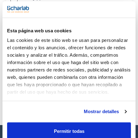
CAS
(1)
[646-31-1]
Esta página web usa cookies
Las cookies de este sitio web se usan para personalizar
el contenido y los anuncios, ofrecer funciones de redes
sociales y analizar el tráfico. Además, compartimos
Envase
Volumen
CAS
información sobre el uso que haga del sitio web con
VIAL
100 mg
[646-31-1]
nuestros partners de redes sociales, publicidad y análisis
Referencia
Envase
Precio
web, quienes pueden combinarla con otra información
SB528100MG
Comprar
x100mg
que les haya proporcionado o que hayan recopilado a
Disponibilidad
partir del uso que haya hecho de sus servicios.
Ver stock
Mostrar detalles
Permitir todas