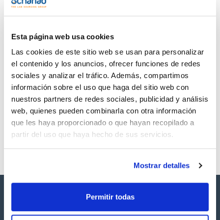
TDS / Ficha técnica
COA
Regístrate para
Regístrate para
descargas
descargas
SDS/ Hoja de seguridad
Esta página web usa cookies
Regístrate para
Las cookies de este sitio web se usan para personalizar
descargas
el contenido y los anuncios, ofrecer funciones de redes
sociales y analizar el tráfico. Además, compartimos
Los productos marcados con esta imagen son
información sobre el uso que haga del sitio web con
productos marca Scharlau habitualmente en stock,
nuestros partners de redes sociales, publicidad y análisis
listos para una entrega inmediata.
web, quienes pueden combinarla con otra información
que les haya proporcionado o que hayan recopilado a
partir del uso que haya hecho de sus servicios.
Mostrar detalles
Permitir todas