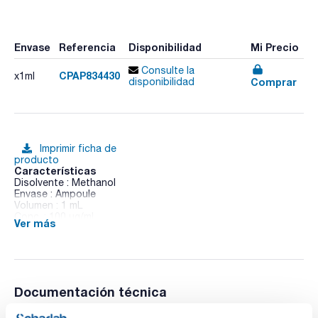
Envase
Referencia
Disponibilidad
Mi Precio
Consulte la
CPAP834430
x1ml
Comprar
disponibilidad
Imprimir ficha de
producto
Características
Disolvente : Methanol
Envase : Ampoule
Volumen : 1 mL
Conc. : 100 ug/ml
Ver más
CAS : [98-95-3]
Nitrobenzene in Methanol
Documentación técnica