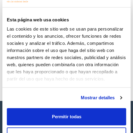
Regístrate para
Regístrate para
descargas
descargas
SDS/ Hoja de seguridad
Esta página web usa cookies
Regístrate para
Las cookies de este sitio web se usan para personalizar
descargas
el contenido y los anuncios, ofrecer funciones de redes
sociales y analizar el tráfico. Además, compartimos
Los productos marcados con esta imagen son
información sobre el uso que haga del sitio web con
productos marca Scharlau habitualmente en stock,
listos para una entrega inmediata.
nuestros partners de redes sociales, publicidad y análisis
web, quienes pueden combinarla con otra información
que les haya proporcionado o que hayan recopilado a
partir del uso que haya hecho de sus servicios.
Mostrar detalles
Permitir todas