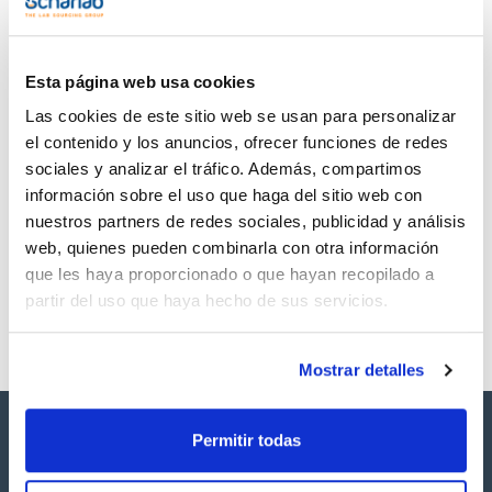
TDS / Ficha técnica
COA
Regístrate para
Regístrate para
descargas
descargas
SDS/ Hoja de seguridad
Esta página web usa cookies
Regístrate para
Las cookies de este sitio web se usan para personalizar
descargas
el contenido y los anuncios, ofrecer funciones de redes
sociales y analizar el tráfico. Además, compartimos
Los productos marcados con esta imagen son
información sobre el uso que haga del sitio web con
productos marca Scharlau habitualmente en stock,
nuestros partners de redes sociales, publicidad y análisis
listos para una entrega inmediata.
web, quienes pueden combinarla con otra información
que les haya proporcionado o que hayan recopilado a
partir del uso que haya hecho de sus servicios.
Mostrar detalles
Permitir todas