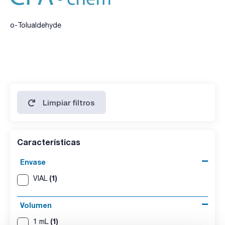
o-Tolualdehyde
Limpiar filtros
Características
Envase
(1)
VIAL
Volumen
(1)
1 mL