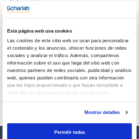
CAS
(1)
[529-20-4]
Esta página web usa cookies
Las cookies de este sitio web se usan para personalizar
el contenido y los anuncios, ofrecer funciones de redes
sociales y analizar el tráfico. Además, compartimos
Envase
Volumen
CAS
información sobre el uso que haga del sitio web con
VIAL
1 mL
[529-20-4]
nuestros partners de redes sociales, publicidad y análisis
Referencia
Envase
Precio
web, quienes pueden combinarla con otra información
SB15081-1M
Comprar
x 1mL
que les haya proporcionado o que hayan recopilado a
Disponibilidad
partir del uso que haya hecho de sus servicios.
Ver stock
Mostrar detalles
Permitir todas