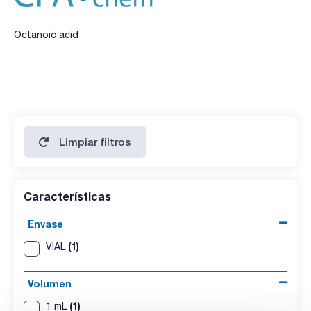
Octanoic acid
Limpiar filtros
Características
Envase
(1)
VIAL
Volumen
(1)
1 mL