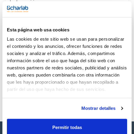
CAS
(1)
[124-07-2]
Esta página web usa cookies
Las cookies de este sitio web se usan para personalizar
el contenido y los anuncios, ofrecer funciones de redes
sociales y analizar el tráfico. Además, compartimos
Envase
Volumen
CAS
información sobre el uso que haga del sitio web con
VIAL
1 mL
[124-07-2]
nuestros partners de redes sociales, publicidad y análisis
Referencia
Envase
Precio
web, quienes pueden combinarla con otra información
SB44901000
Comprar
x1ml
que les haya proporcionado o que hayan recopilado a
Disponibilidad
partir del uso que haya hecho de sus servicios.
Ver stock
Mostrar detalles
Permitir todas