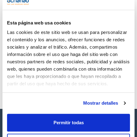
TDS / Ficha técnica
COA
Regístrate para
Regístrate para
descargas
descargas
SDS/ Hoja de seguridad
Esta página web usa cookies
Regístrate para
Las cookies de este sitio web se usan para personalizar
descargas
el contenido y los anuncios, ofrecer funciones de redes
sociales y analizar el tráfico. Además, compartimos
Los productos marcados con esta imagen son
información sobre el uso que haga del sitio web con
productos marca Scharlau habitualmente en stock,
nuestros partners de redes sociales, publicidad y análisis
listos para una entrega inmediata.
web, quienes pueden combinarla con otra información
que les haya proporcionado o que hayan recopilado a
partir del uso que haya hecho de sus servicios.
Mostrar detalles
Permitir todas