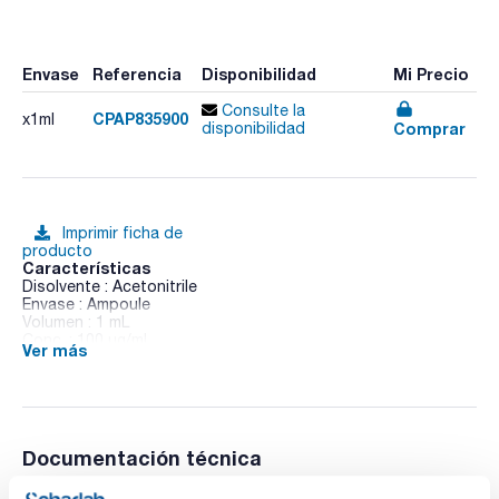
Envase
Referencia
Disponibilidad
Mi Precio
Consulte la
CPAP835900
x1ml
Comprar
disponibilidad
Imprimir ficha de
producto
Características
Disolvente : Acetonitrile
Envase : Ampoule
Volumen : 1 mL
Conc. : 100 ug/ml
Ver más
CAS : [77732-09-3]
Oxadixyl in Acetonitrile
Documentación técnica