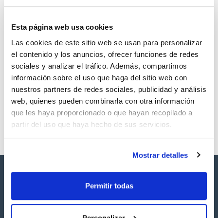
Esta página web usa cookies
Las cookies de este sitio web se usan para personalizar
Volumen
CAS
el contenido y los anuncios, ofrecer funciones de redes
10 mg
[2050-68-2]
sociales y analizar el tráfico. Además, compartimos
Referencia
Envase
Precio
información sobre el uso que haga del sitio web con
SBPCB01510
Comprar
x10mg
nuestros partners de redes sociales, publicidad y análisis
Disponibilidad
web, quienes pueden combinarla con otra información
Ver stock
que les haya proporcionado o que hayan recopilado a
partir del uso que haya hecho de sus servicios.
Mostrar detalles
Permitir todas
Personalizar