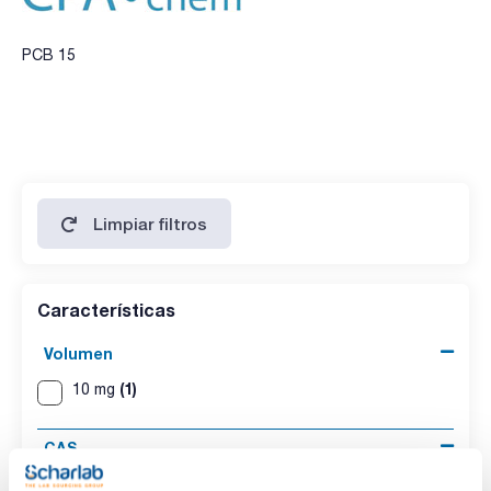
PCB 15
Limpiar filtros
Características
Volumen
(1)
10 mg
CAS
(1)
[2050-68-2]