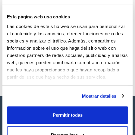
Esta página web usa cookies
Las cookies de este sitio web se usan para personalizar
Volumen
CAS
el contenido y los anuncios, ofrecer funciones de redes
10 mg
[41411-62-5]
sociales y analizar el tráfico. Además, compartimos
Referencia
Envase
Precio
información sobre el uso que haga del sitio web con
SBPCB16010
Comprar
x10mg
nuestros partners de redes sociales, publicidad y análisis
Disponibilidad
web, quienes pueden combinarla con otra información
Ver stock
que les haya proporcionado o que hayan recopilado a
partir del uso que haya hecho de sus servicios.
Mostrar detalles
Permitir todas
Personalizar