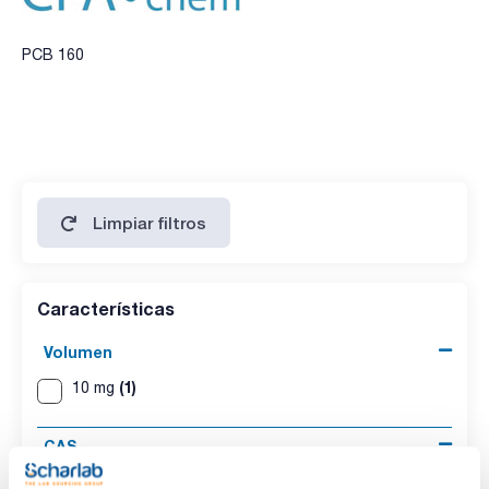
PCB 160
Limpiar filtros
Características
Volumen
(1)
10 mg
CAS
(1)
[41411-62-5]