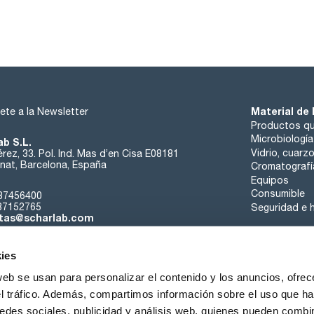
Material de 
ete a la Newsletter
Productos qu
Microbiología
ab S.L.
Vidrio, cuarz
rez, 33. Pol. Ind. Mas d’en Cisa E08181
at, Barcelona, España
Cromatografí
Equipos
Consumible
37456400
37152765
Seguridad e h
tas@scharlab.com
ies
web se usan para personalizar el contenido y los anuncios, ofrec
el tráfico. Además, compartimos información sobre el uso que ha
edes sociales, publicidad y análisis web, quienes pueden combin