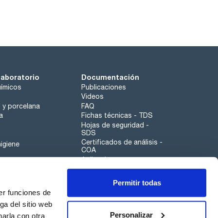
laboratorio
Documentación
ímicos
Publicaciones
Videos
o y porcelana
FAQ
a
Fichas técnicas - TDS
Hojas de seguridad -
SDS
Certificados de análisis -
igiene
COA
Aplicaciones
Tabla Periódica
Permitir todas
Scharlau leathergoods
er funciones de
Canal de denuncias
ga del sitio web
Personalizar
arla con otra