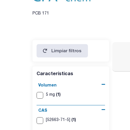
PCB 171
Limpiar filtros
Características
Volumen
(1)
5 mg
CAS
(1)
[52663-71-5]