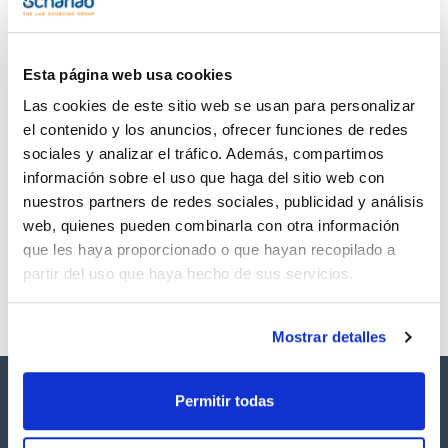
TDS / Ficha técnica
COA
Regístrate para
Regístrate para
descargas
descargas
SDS/ Hoja de seguridad
Esta página web usa cookies
Regístrate para
Las cookies de este sitio web se usan para personalizar
descargas
el contenido y los anuncios, ofrecer funciones de redes
sociales y analizar el tráfico. Además, compartimos
Los productos marcados con esta imagen son
información sobre el uso que haga del sitio web con
productos marca Scharlau habitualmente en stock,
nuestros partners de redes sociales, publicidad y análisis
listos para una entrega inmediata.
web, quienes pueden combinarla con otra información
que les haya proporcionado o que hayan recopilado a
partir del uso que haya hecho de sus servicios.
Mostrar detalles
Permitir todas