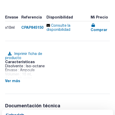
Envase
Referencia
Disponibilidad
Mi Precio
Consulte la
CPAP845150
x10ml
Comprar
disponibilidad
Imprimir ficha de
producto
Características
Disolvente : Iso-octane
Envase : Ampoule
Volumen : 10 mL
Conc. : 10 ug/ml
Ver más
CAS : [35065-29-3]
PCB 180 in Iso-octane
Documentación técnica