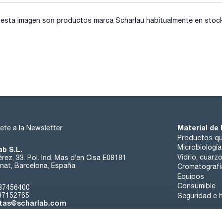
sta imagen son productos marca Scharlau habitualmente en stock, 
Material de 
ete a la Newsletter
Productos qu
Microbiología
ab S.L.
Vidrio, cuarz
rez, 33. Pol. Ind. Mas d’en Cisa E08181
at, Barcelona, España
Cromatografí
Equipos
Consumible
37456400
37152765
Seguridad e h
tas@scharlab.com