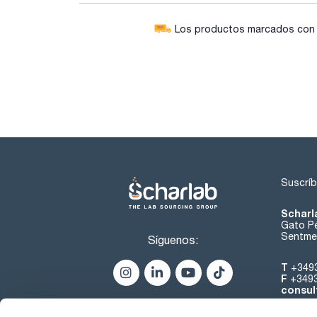
Los productos marcados con e
Suscríb
Scharl
Gato Pé
Sentmen
Síguenos:
T
+349
F
+349
consul