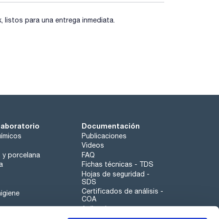
listos para una entrega inmediata.
laboratorio
Documentación
ímicos
Publicaciones
Videos
o y porcelana
FAQ
a
Fichas técnicas - TDS
Hojas de seguridad -
SDS
Certificados de análisis -
igiene
COA
Aplicaciones
Tabla Periódica