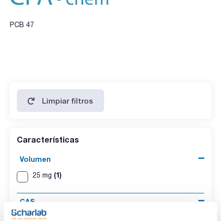
PCB 47
Limpiar filtros
Características
Volumen
(1)
25 mg
CAS
(1)
[2437-79-8 ]