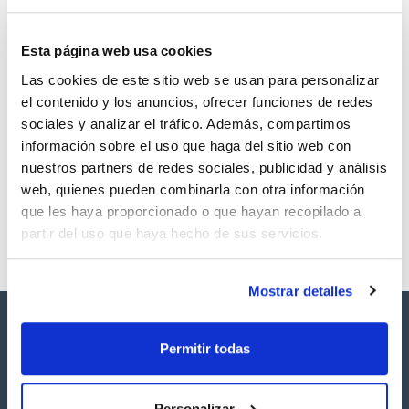
Esta página web usa cookies
Las cookies de este sitio web se usan para personalizar
Volumen
CAS
el contenido y los anuncios, ofrecer funciones de redes
25 mg
[2437-79-8 ]
sociales y analizar el tráfico. Además, compartimos
Referencia
Envase
Precio
información sobre el uso que haga del sitio web con
SBPCB04725
Comprar
x25mg
nuestros partners de redes sociales, publicidad y análisis
Disponibilidad
web, quienes pueden combinarla con otra información
Ver stock
que les haya proporcionado o que hayan recopilado a
partir del uso que haya hecho de sus servicios.
Mostrar detalles
Permitir todas
Personalizar