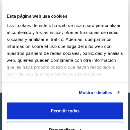
Esta página web usa cookies
Las cookies de este sitio web se usan para personalizar
Volumen
CAS
el contenido y los anuncios, ofrecer funciones de redes
50 mg
[16605-91-7]
sociales y analizar el tráfico. Además, compartimos
Referencia
Envase
Precio
información sobre el uso que haga del sitio web con
SBPCB00550
Comprar
x50mg
nuestros partners de redes sociales, publicidad y análisis
Disponibilidad
web, quienes pueden combinarla con otra información
Ver stock
que les haya proporcionado o que hayan recopilado a
partir del uso que haya hecho de sus servicios.
Mostrar detalles
Permitir todas
Personalizar