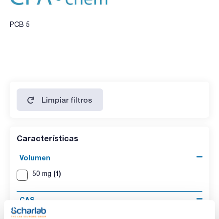
PCB 5
Limpiar filtros
Características
Volumen
(1)
50 mg
CAS
(1)
[16605-91-7]