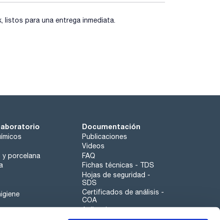
listos para una entrega inmediata.
laboratorio
Documentación
ímicos
Publicaciones
Videos
o y porcelana
FAQ
a
Fichas técnicas - TDS
Hojas de seguridad -
SDS
Certificados de análisis -
igiene
COA
Aplicaciones
Tabla Periódica