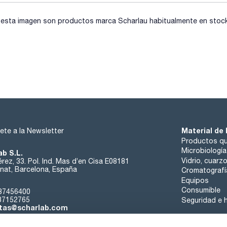
sta imagen son productos marca Scharlau habitualmente en stock, 
Material de 
ete a la Newsletter
Productos qu
Microbiología
ab S.L.
Vidrio, cuarz
rez, 33. Pol. Ind. Mas d’en Cisa E08181
at, Barcelona, España
Cromatografí
Equipos
Consumible
37456400
37152765
Seguridad e h
tas@scharlab.com