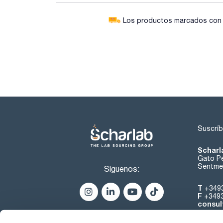
Los productos marcados con e
Suscríb
Scharl
Gato Pé
Sentmen
Síguenos:
T
+349
F
+349
consul