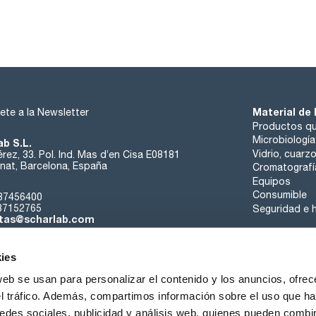
Material de 
ete a la Newsletter
Productos qu
Microbiología
ab S.L.
Vidrio, cuarz
rez, 33. Pol. Ind. Mas d’en Cisa E08181
at, Barcelona, España
Cromatografí
Equipos
Consumible
37456400
37152765
Seguridad e h
tas@scharlab.com
ies
web se usan para personalizar el contenido y los anuncios, ofrec
el tráfico. Además, compartimos información sobre el uso que ha
edes sociales, publicidad y análisis web, quienes pueden combin