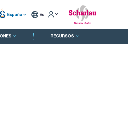
España
Es
ONES
RECURSOS