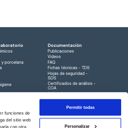
laboratorio
Documentación
ímicos
Publicaciones
Videos
o y porcelana
FAQ
a
Fichas técnicas - TDS
Hojas de seguridad -
SDS
Certificados de análisis -
igiene
COA
Aplicaciones
Tabla Periódica
Permitir todas
Scharlau leathergoods
er funciones de
Canal de denuncias
ga del sitio web
Personalizar
arla con otra