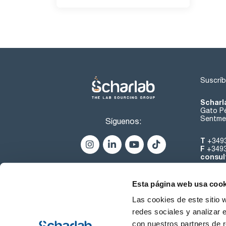
Suscríb
Scharl
Gato Pé
Sentmen
Síguenos:
T
+349
F
+349
consul
Esta página web usa cook
Las cookies de este sitio 
redes sociales y analizar 
con nuestros partners de r