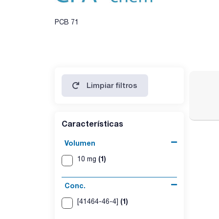
PCB 71
Limpiar filtros
Características
Volumen
(1)
10 mg
Conc.
(1)
[41464-46-4]