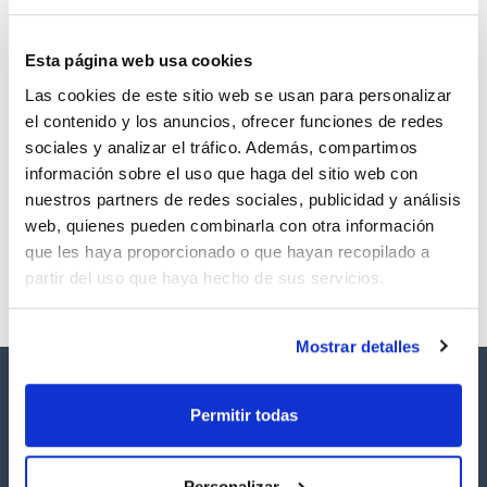
Esta página web usa cookies
Las cookies de este sitio web se usan para personalizar
Volumen
CAS
el contenido y los anuncios, ofrecer funciones de redes
5 mg
[32598-12-2]
sociales y analizar el tráfico. Además, compartimos
Referencia
Envase
Precio
información sobre el uso que haga del sitio web con
SBPCB0755M
Comprar
x5mg
nuestros partners de redes sociales, publicidad y análisis
Disponibilidad
web, quienes pueden combinarla con otra información
Ver stock
que les haya proporcionado o que hayan recopilado a
partir del uso que haya hecho de sus servicios.
Mostrar detalles
Permitir todas
Personalizar