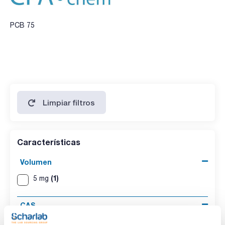
PCB 75
Limpiar filtros
Características
Volumen
(1)
5 mg
CAS
(1)
[32598-12-2]