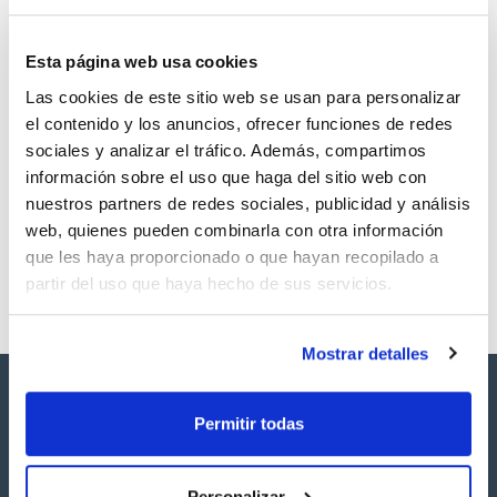
Esta página web usa cookies
Las cookies de este sitio web se usan para personalizar
Volumen
CAS
el contenido y los anuncios, ofrecer funciones de redes
250 mg
[85-44-9]
sociales y analizar el tráfico. Además, compartimos
Referencia
Envase
Precio
información sobre el uso que haga del sitio web con
SB17081250
Comprar
x250mg
nuestros partners de redes sociales, publicidad y análisis
Disponibilidad
web, quienes pueden combinarla con otra información
Ver stock
que les haya proporcionado o que hayan recopilado a
partir del uso que haya hecho de sus servicios.
Mostrar detalles
Permitir todas
Personalizar