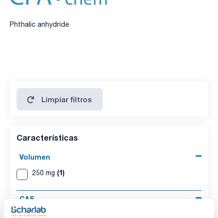
Phthalic anhydride
Limpiar filtros
Características
Volumen
(1)
250 mg
CAS
(1)
[85-44-9]