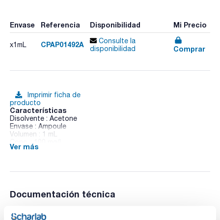
Envase
Referencia
Disponibilidad
Mi Precio
Consulte la
CPAP01492A
x1mL
Comprar
disponibilidad
Imprimir ficha de
producto
Características
Disolvente : Acetone
Envase : Ampoule
Volumen : 1 mL
Conc. : 100 mg/l
Ver más
CAS : [709-98-8]
Propanil in Acetone
Documentación técnica
TDS / Ficha técnica
COA