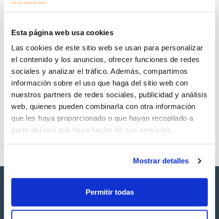
Regístrate para
Regístrate para
descargas
descargas
SDS/ Hoja de seguridad
Esta página web usa cookies
Regístrate para
Las cookies de este sitio web se usan para personalizar
descargas
el contenido y los anuncios, ofrecer funciones de redes
sociales y analizar el tráfico. Además, compartimos
Los productos marcados con esta imagen son
información sobre el uso que haga del sitio web con
productos marca Scharlau habitualmente en stock,
listos para una entrega inmediata.
nuestros partners de redes sociales, publicidad y análisis
web, quienes pueden combinarla con otra información
que les haya proporcionado o que hayan recopilado a
partir del uso que haya hecho de sus servicios.
Mostrar detalles
Permitir todas