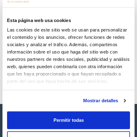
Regístrate para
Regístrate para
descargas
descargas
SDS/ Hoja de seguridad
Esta página web usa cookies
Regístrate para
Las cookies de este sitio web se usan para personalizar
descargas
el contenido y los anuncios, ofrecer funciones de redes
sociales y analizar el tráfico. Además, compartimos
Los productos marcados con esta imagen son
información sobre el uso que haga del sitio web con
productos marca Scharlau habitualmente en stock,
listos para una entrega inmediata.
nuestros partners de redes sociales, publicidad y análisis
web, quienes pueden combinarla con otra información
que les haya proporcionado o que hayan recopilado a
partir del uso que haya hecho de sus servicios.
Mostrar detalles
Permitir todas