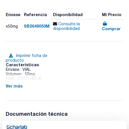
Envase
Referencia
Disponibilidad
Mi Precio
Consulte la
SB2649050M
x50mg
Comprar
disponibilidad
Imprimir ficha de
producto
Características
Envase : VIAL
Volumen : 50mg
CAS : [12071-83-9]
Ver más
Propineb
Documentación técnica
TDS / Ficha técnica
COA