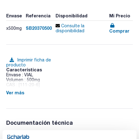
Envase
Referencia
Disponibilidad
Mi Precio
Consulte la
SB20370500
x500mg
Comprar
disponibilidad
Imprimir ficha de
producto
Características
Envase : VIAL
Volumen : 500mg
CAS : [111-20-6]
Ver más
Sebacic acid
Documentación técnica
TDS / Ficha técnica
COA