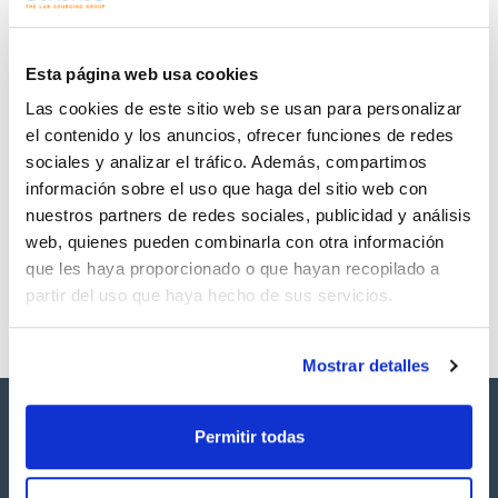
Regístrate para
Regístrate para
descargas
descargas
SDS/ Hoja de seguridad
Esta página web usa cookies
Regístrate para
Las cookies de este sitio web se usan para personalizar
descargas
el contenido y los anuncios, ofrecer funciones de redes
sociales y analizar el tráfico. Además, compartimos
Los productos marcados con esta imagen son
información sobre el uso que haga del sitio web con
productos marca Scharlau habitualmente en stock,
listos para una entrega inmediata.
nuestros partners de redes sociales, publicidad y análisis
web, quienes pueden combinarla con otra información
que les haya proporcionado o que hayan recopilado a
partir del uso que haya hecho de sus servicios.
Mostrar detalles
Permitir todas