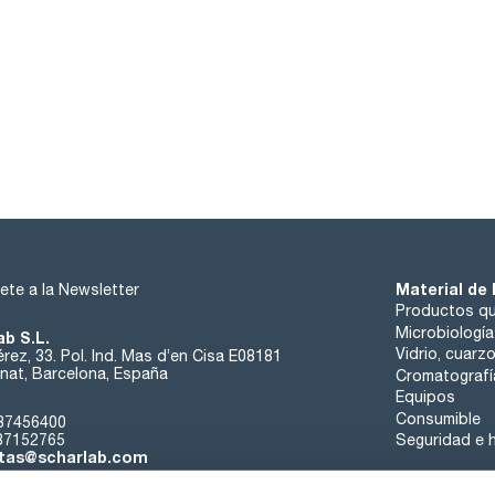
Material de 
ete a la Newsletter
Productos qu
Microbiología
ab S.L.
Vidrio, cuarz
rez, 33. Pol. Ind. Mas d’en Cisa E08181
at, Barcelona, España
Cromatografí
Equipos
Consumible
37456400
37152765
Seguridad e h
tas@scharlab.com