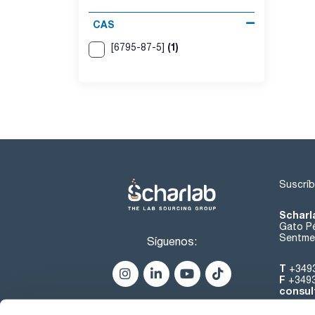
CAS
(1)
[6795-87-5]
Suscríb
Scharl
Gato Pé
Sentmen
Síguenos:
T
+349
F
+349
consul