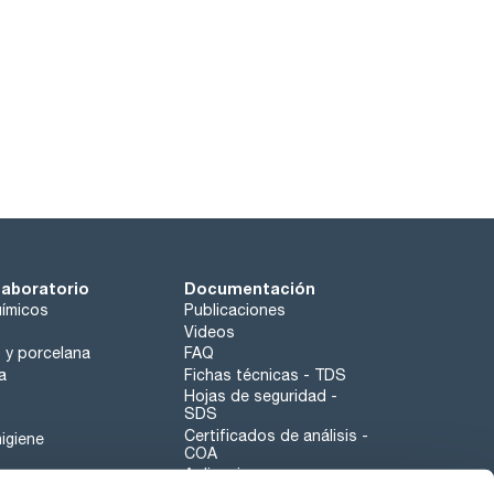
laboratorio
Documentación
ímicos
Publicaciones
Videos
o y porcelana
FAQ
a
Fichas técnicas - TDS
Hojas de seguridad -
SDS
Certificados de análisis -
igiene
COA
Aplicaciones