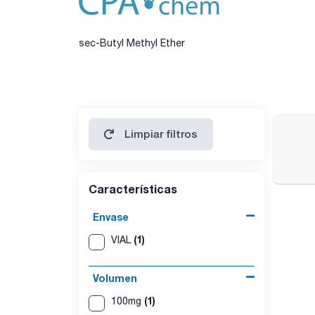
sec-Butyl Methyl Ether
Limpiar filtros
Características
Envase
(1)
VIAL
Volumen
(1)
100mg