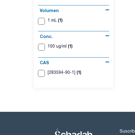
Volumen
(1)
1 mL
Conc.
(1)
100 ug/ml
CAS
(1)
[283594-90-1]
Suscríb