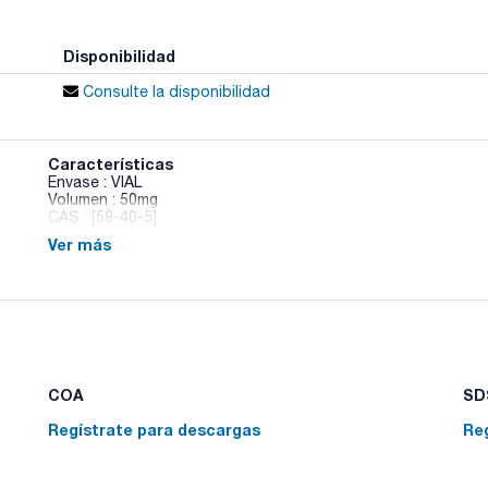
Disponibilidad
Consulte la disponibilidad
Características
Envase : VIAL
Volumen : 50mg
CAS : [59-40-5]
Ver más
Sulfaquinoxaline
COA
SDS
Regístrate para descargas
Re