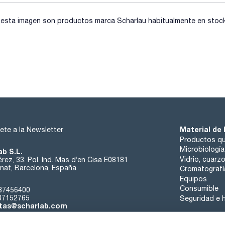
sta imagen son productos marca Scharlau habitualmente en stock, 
Material de 
ete a la Newsletter
Productos qu
Microbiología
ab S.L.
Vidrio, cuarz
rez, 33. Pol. Ind. Mas d’en Cisa E08181
at, Barcelona, España
Cromatografí
Equipos
Consumible
37456400
37152765
Seguridad e h
tas@scharlab.com