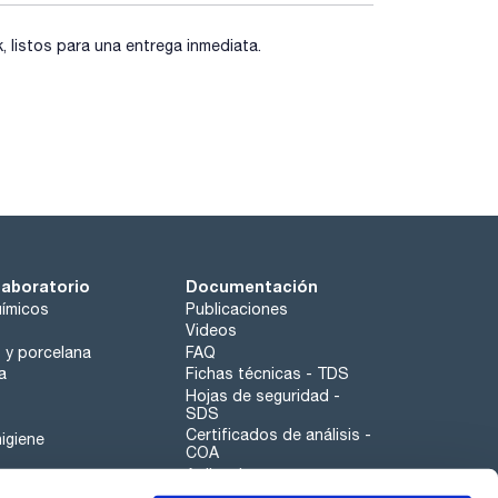
listos para una entrega inmediata.
laboratorio
Documentación
ímicos
Publicaciones
Videos
o y porcelana
FAQ
a
Fichas técnicas - TDS
Hojas de seguridad -
SDS
Certificados de análisis -
igiene
COA
Aplicaciones
Tabla Periódica