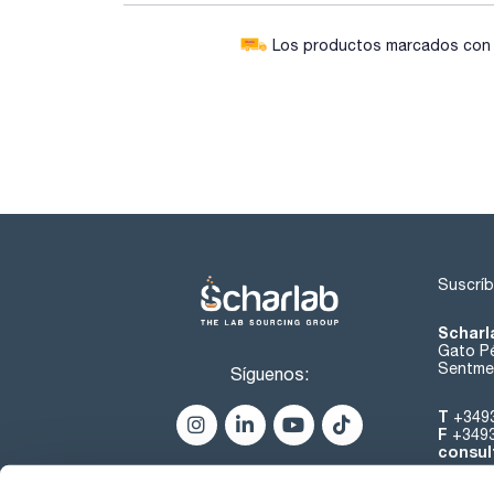
Los productos marcados con e
Suscríb
Scharl
Gato Pé
Sentmen
Síguenos:
T
+349
F
+349
consul