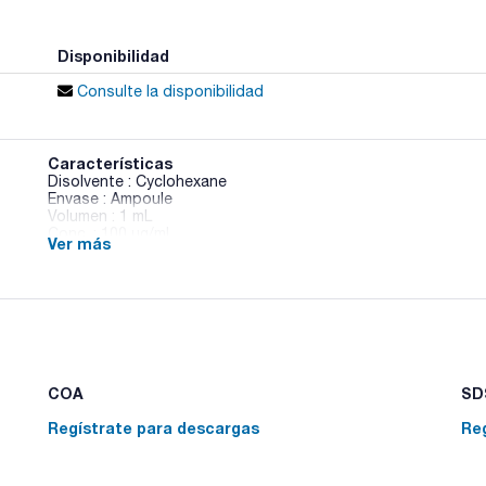
Disponibilidad
Consulte la disponibilidad
Características
Disolvente : Cyclohexane
Envase : Ampoule
Volumen : 1 mL
Conc. : 100 ug/ml
Ver más
CAS : [35400-43-2]
Sulprofos in Cyclohexane
COA
SDS
Regístrate para descargas
Re