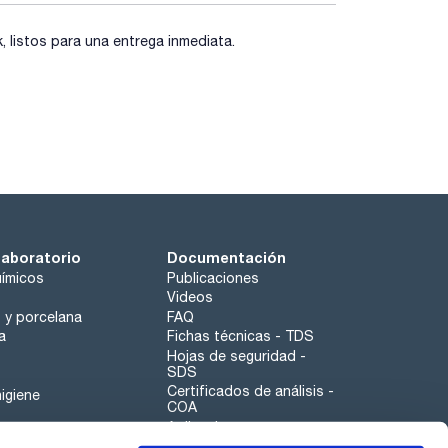
listos para una entrega inmediata.
laboratorio
Documentación
ímicos
Publicaciones
Videos
o y porcelana
FAQ
a
Fichas técnicas - TDS
Hojas de seguridad -
SDS
Certificados de análisis -
igiene
COA
Aplicaciones
Tabla Periódica