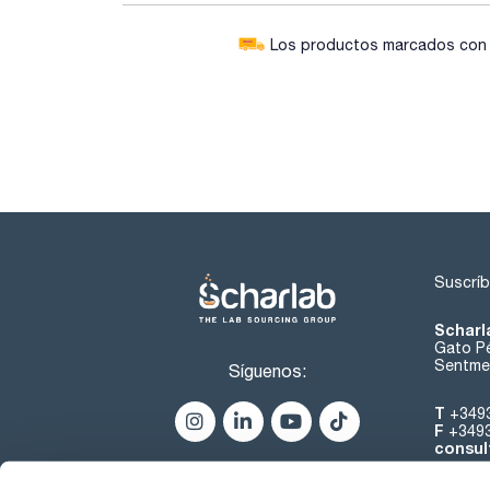
Los productos marcados con e
Suscríb
Scharl
Gato Pé
Sentmen
Síguenos:
T
+349
F
+349
consul