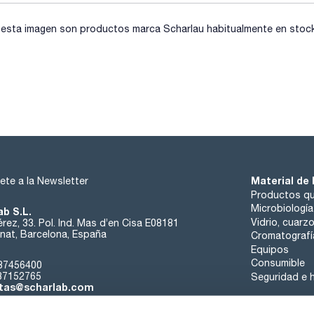
sta imagen son productos marca Scharlau habitualmente en stock, 
Material de 
ete a la Newsletter
Productos qu
Microbiología
ab S.L.
Vidrio, cuarz
rez, 33. Pol. Ind. Mas d’en Cisa E08181
at, Barcelona, España
Cromatografí
Equipos
Consumible
37456400
37152765
Seguridad e h
tas@scharlab.com