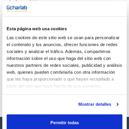
CAS
(1)
[10540-29-1]
Esta página web usa cookies
Las cookies de este sitio web se usan para personalizar
el contenido y los anuncios, ofrecer funciones de redes
sociales y analizar el tráfico. Además, compartimos
Envase
Volumen
CAS
información sobre el uso que haga del sitio web con
VIAL
100mg
[10540-29-1]
nuestros partners de redes sociales, publicidad y análisis
Referencia
Envase
Precio
web, quienes pueden combinarla con otra información
SB43070100
Comprar
x 100mg
que les haya proporcionado o que hayan recopilado a
Disponibilidad
partir del uso que haya hecho de sus servicios.
Ver stock
Mostrar detalles
Permitir todas