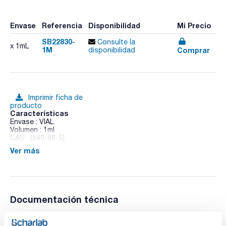
Envase
Referencia
Disponibilidad
Mi Precio
SB22830-
Consulte la
x 1mL
1M
Comprar
disponibilidad
Imprimir ficha de
producto
Características
Envase : VIAL
Volumen : 1ml
CAS : [540-88-5]
Ver más
tert-Butyl acetate
Documentación técnica
TDS / Ficha técnica
COA