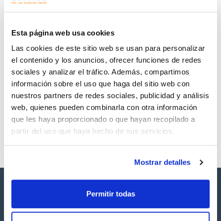
Regístrate para
Regístrate para
descargas
descargas
SDS/ Hoja de seguridad
Esta página web usa cookies
Regístrate para
Las cookies de este sitio web se usan para personalizar
descargas
el contenido y los anuncios, ofrecer funciones de redes
sociales y analizar el tráfico. Además, compartimos
Los productos marcados con esta imagen son
información sobre el uso que haga del sitio web con
productos marca Scharlau habitualmente en stock,
listos para una entrega inmediata.
nuestros partners de redes sociales, publicidad y análisis
web, quienes pueden combinarla con otra información
que les haya proporcionado o que hayan recopilado a
partir del uso que haya hecho de sus servicios.
Mostrar detalles
Permitir todas