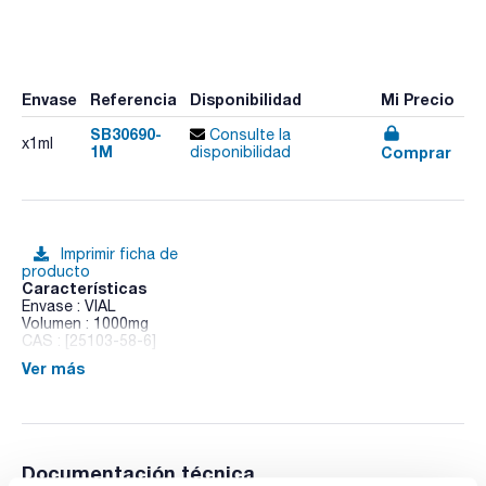
Envase
Referencia
Disponibilidad
Mi Precio
SB30690-
Consulte la
x1ml
1M
Comprar
disponibilidad
Imprimir ficha de
producto
Características
Envase : VIAL
Volumen : 1000mg
CAS : [25103-58-6]
Ver más
tert-Dodecyl Mercaptan (mixture of isomers)
Documentación técnica