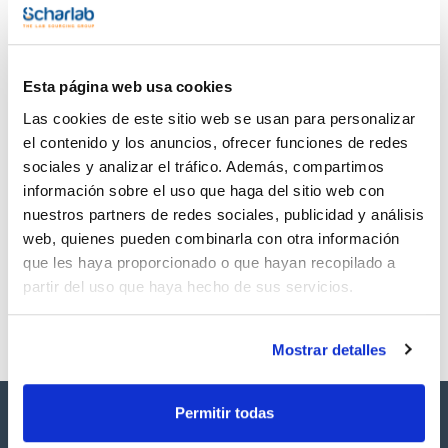
TDS / Ficha técnica
COA
Regístrate para
Regístrate para
descargas
descargas
Esta página web usa cookies
SDS/ Hoja de seguridad
Las cookies de este sitio web se usan para personalizar
Regístrate para
descargas
el contenido y los anuncios, ofrecer funciones de redes
sociales y analizar el tráfico. Además, compartimos
información sobre el uso que haga del sitio web con
Los productos marcados con esta imagen son
nuestros partners de redes sociales, publicidad y análisis
productos marca Scharlau habitualmente en stock,
listos para una entrega inmediata.
web, quienes pueden combinarla con otra información
que les haya proporcionado o que hayan recopilado a
partir del uso que haya hecho de sus servicios.
Mostrar detalles
Permitir todas