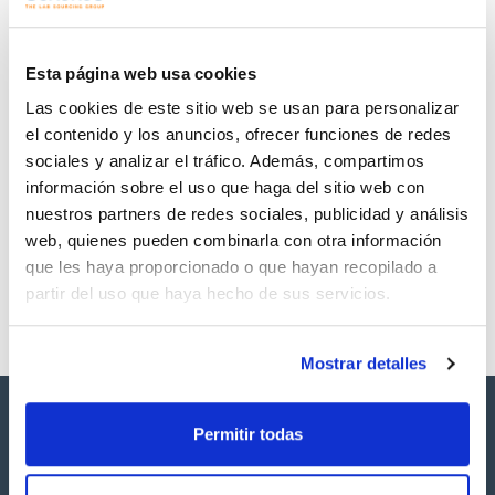
Regístrate para
Regístrate para
descargas
descargas
SDS/ Hoja de seguridad
Esta página web usa cookies
Regístrate para
Las cookies de este sitio web se usan para personalizar
descargas
el contenido y los anuncios, ofrecer funciones de redes
sociales y analizar el tráfico. Además, compartimos
Los productos marcados con esta imagen son
información sobre el uso que haga del sitio web con
productos marca Scharlau habitualmente en stock,
listos para una entrega inmediata.
nuestros partners de redes sociales, publicidad y análisis
web, quienes pueden combinarla con otra información
que les haya proporcionado o que hayan recopilado a
partir del uso que haya hecho de sus servicios.
Mostrar detalles
Permitir todas