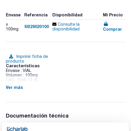
Envase
Referencia
Disponibilidad
Mi Precio
x
Consulte la
SB29020100
Comprar
100mg
disponibilidad
Imprimir ficha de
producto
Características
Envase : VIAL
Volumen : 100mg
CAS : [558-13-4]
Ver más
Tetrabromomethane
Documentación técnica
TDS / Ficha técnica
COA