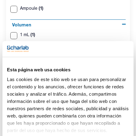
(1)
Ampoule
Volumen
(1)
1 mL
Conc.
(1)
100 ug/ml
Esta página web usa cookies
CAS
Las cookies de este sitio web se usan para personalizar
el contenido y los anuncios, ofrecer funciones de redes
(1)
[57018-04-9]
sociales y analizar el tráfico. Además, compartimos
información sobre el uso que haga del sitio web con
nuestros partners de redes sociales, publicidad y análisis
web, quienes pueden combinarla con otra información
Disolvente
Envase
Volumen
que les haya proporcionado o que hayan recopilado a
Cyclohexane
Ampoule
1 mL
partir del uso que haya hecho de sus servicios.
Conc.
CAS