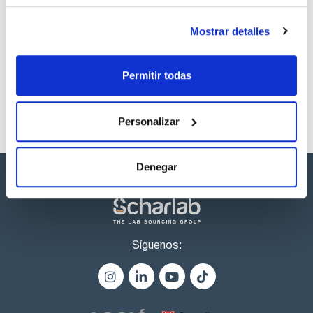
100 ug/ml
[57018-04-9]
Mostrar detalles
Referencia
Envase
Precio
CPAP03090C
Comprar
x1mL
Disponibilidad
Permitir todas
Ver stock
Personalizar
Denegar
Síguenos: