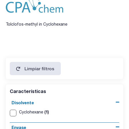
Tolclofos-methyl in Cyclohexane
Limpiar filtros
Características
Disolvente
(1)
Cyclohexane
Envase