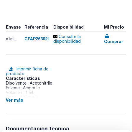
Envase
Referencia
Disponibilidad
Mi Precio
Consulte la
CPAP263021
x1mL
Comprar
disponibilidad
Imprimir ficha de
producto
Características
Disolvente : Acetonitrile
Envase : Ampoule
Volumen : 1 mL
Conc. : 100 mg/l
Ver más
CAS : [101200-48-0]
Tribenuron-methyl in Acetonitrile
Documentación técnica