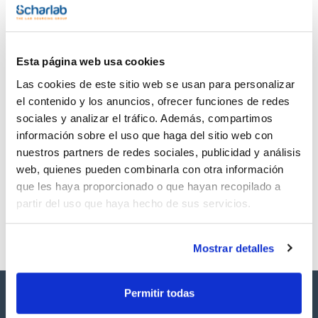
TDS / Ficha técnica
COA
Regístrate para
Regístrate para
descargas
descargas
Esta página web usa cookies
SDS/ Hoja de seguridad
Las cookies de este sitio web se usan para personalizar
Regístrate para
descargas
el contenido y los anuncios, ofrecer funciones de redes
sociales y analizar el tráfico. Además, compartimos
información sobre el uso que haga del sitio web con
Los productos marcados con esta imagen son
nuestros partners de redes sociales, publicidad y análisis
productos marca Scharlau habitualmente en stock,
listos para una entrega inmediata.
web, quienes pueden combinarla con otra información
que les haya proporcionado o que hayan recopilado a
partir del uso que haya hecho de sus servicios.
Mostrar detalles
Permitir todas