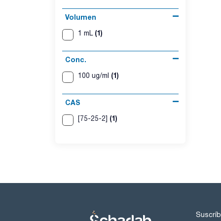
Volumen
(1)
1 mL
Conc.
(1)
100 ug/ml
CAS
(1)
[75-25-2]
Suscríb