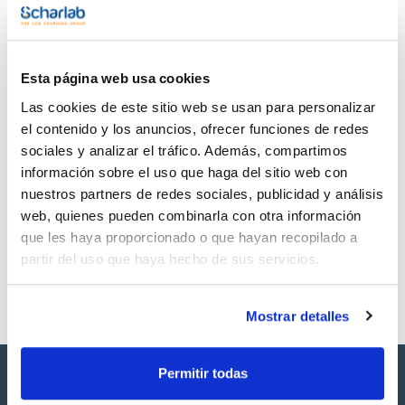
TDS / Ficha técnica
COA
Regístrate para
Regístrate para
descargas
descargas
Esta página web usa cookies
SDS/ Hoja de seguridad
Las cookies de este sitio web se usan para personalizar
Regístrate para
descargas
el contenido y los anuncios, ofrecer funciones de redes
sociales y analizar el tráfico. Además, compartimos
información sobre el uso que haga del sitio web con
Los productos marcados con esta imagen son
nuestros partners de redes sociales, publicidad y análisis
productos marca Scharlau habitualmente en stock,
listos para una entrega inmediata.
web, quienes pueden combinarla con otra información
que les haya proporcionado o que hayan recopilado a
partir del uso que haya hecho de sus servicios.
Mostrar detalles
Permitir todas