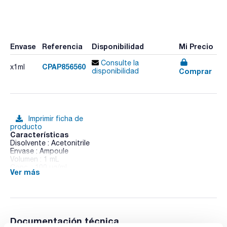
Envase
Referencia
Disponibilidad
Mi Precio
Consulte la
CPAP856560
x1ml
Comprar
disponibilidad
Imprimir ficha de
producto
Características
Disolvente : Acetonitrile
Envase : Ampoule
Volumen : 1 mL
Conc. : 100 ug/ml
Ver más
CAS : [64628-44-0]
Triflumuron in Acetonitrile
Documentación técnica