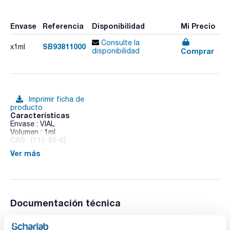
Envase
Referencia
Disponibilidad
Mi Precio
Consulte la
SB93811000
x1ml
Comprar
disponibilidad
Imprimir ficha de
producto
Características
Envase : VIAL
Volumen : 1ml
CAS : [115-86-6]
Ver más
Triphenylphosphate
Documentación técnica
TDS / Ficha técnica
COA