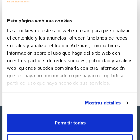
Regístrate para
Regístrate para
descargas
descargas
SDS/ Hoja de seguridad
Esta página web usa cookies
Regístrate para
Las cookies de este sitio web se usan para personalizar
descargas
el contenido y los anuncios, ofrecer funciones de redes
sociales y analizar el tráfico. Además, compartimos
Los productos marcados con esta imagen son
información sobre el uso que haga del sitio web con
productos marca Scharlau habitualmente en stock,
listos para una entrega inmediata.
nuestros partners de redes sociales, publicidad y análisis
web, quienes pueden combinarla con otra información
que les haya proporcionado o que hayan recopilado a
partir del uso que haya hecho de sus servicios.
Mostrar detalles
Permitir todas