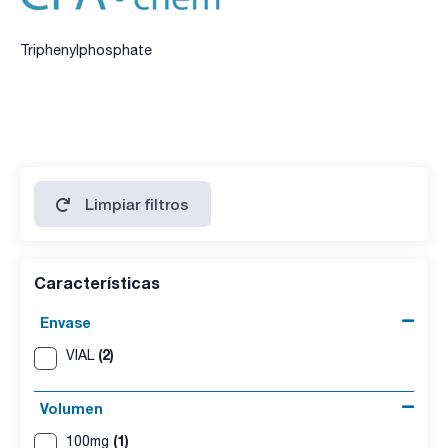
Triphenylphosphate
Limpiar filtros
Características
Envase
(2)
VIAL
Volumen
(1)
100mg