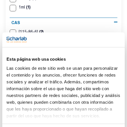
(1)
1ml
CAS
(2)
[115-86-6]
Esta página web usa cookies
Envase
Volumen
CAS
VIAL
100mg
[115-86-6]
Las cookies de este sitio web se usan para personalizar
el contenido y los anuncios, ofrecer funciones de redes
Referencia
Envase
Precio
SB7550100M
Comprar
sociales y analizar el tráfico. Además, compartimos
x100mg
información sobre el uso que haga del sitio web con
Disponibilidad
nuestros partners de redes sociales, publicidad y análisis
Ver stock
web, quienes pueden combinarla con otra información
que les haya proporcionado o que hayan recopilado a
Envase
Volumen
CAS
partir del uso que haya hecho de sus servicios.
VIAL
1ml
[115-86-6]