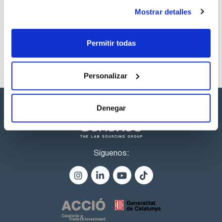
Referencia
Envase
Precio
Mostrar detalles
SB93811000
Comprar
x1ml
Disponibilidad
Ver stock
Permitir todas
Personalizar
Denegar
Síguenos: