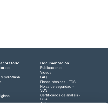
laboratorio
Documentación
ímicos
Publicaciones
Videos
o y porcelana
FAQ
a
Fichas técnicas - TDS
Hojas de seguridad -
SDS
Certificados de análisis -
igiene
COA
Aplicaciones