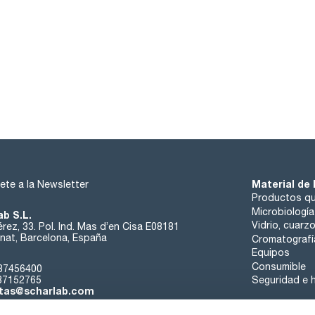
Material de 
ete a la Newsletter
Productos qu
Microbiología
ab S.L.
Vidrio, cuarz
rez, 33. Pol. Ind. Mas d’en Cisa E08181
at, Barcelona, España
Cromatografí
Equipos
Consumible
37456400
37152765
Seguridad e h
tas@scharlab.com