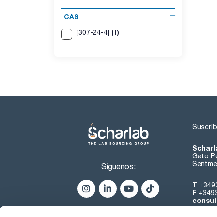
CAS
(1)
[307-24-4]
Suscríb
Scharl
Gato Pé
Sentmen
Síguenos:
T
+349
F
+349
consul