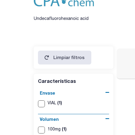
Undecafluorohexanoic acid
Limpiar filtros
Características
Envase
(1)
VIAL
Volumen
(1)
100mg