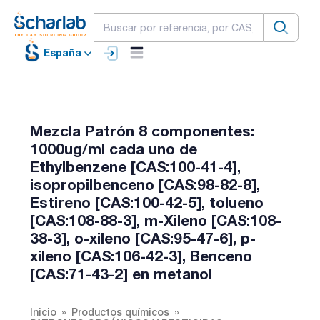
España
Mezcla Patrón 8 componentes:
1000ug/ml cada uno de
Ethylbenzene [CAS:100-41-4],
isopropilbenceno [CAS:98-82-8],
Estireno [CAS:100-42-5], tolueno
[CAS:108-88-3], m-Xileno [CAS:108-
38-3], o-xileno [CAS:95-47-6], p-
xileno [CAS:106-42-3], Benceno
[CAS:71-43-2] en metanol
Inicio
Productos químicos