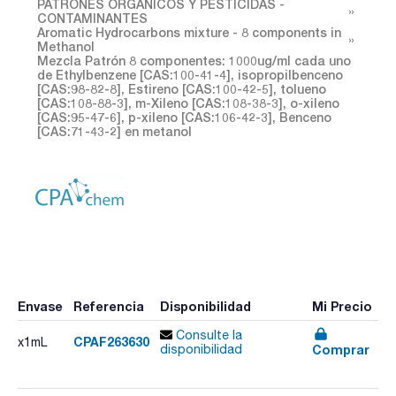
PATRONES ORGÁNICOS Y PESTICIDAS -
CONTAMINANTES
Aromatic Hydrocarbons mixture - 8 components in
Methanol
Mezcla Patrón 8 componentes: 1000ug/ml cada uno
de Ethylbenzene [CAS:100-41-4], isopropilbenceno
[CAS:98-82-8], Estireno [CAS:100-42-5], tolueno
[CAS:108-88-3], m-Xileno [CAS:108-38-3], o-xileno
[CAS:95-47-6], p-xileno [CAS:106-42-3], Benceno
[CAS:71-43-2] en metanol
Envase
Referencia
Disponibilidad
Mi Precio
Consulte la
CPAF263630
x1mL
Comprar
disponibilidad