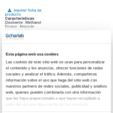
Imprimir ficha de
producto
Características
Disolvente : Methanol
Envase : Ampoule
Volumen : 1 mL
Ver más
Composition:
Ethylbenzene 1000ug/ml [100-41-4]
Isopropylbenzene 1000ug/ml [98-82-8]
Styrene 1000ug/ml [100-42-5]
Esta página web usa cookies
Toluene 1000ug/ml [108-88-3]
Benzene 1000ug/ml [71-43-2]
Documentación técnica
Las cookies de este sitio web se usan para personalizar
m-Xylene 1000ug/ml [108-38-3]
o-Xylene 1000ug/ml [95-47-6]
el contenido y los anuncios, ofrecer funciones de redes
p-Xylene 1000ug/ml [106-42-3]
TDS / Ficha técnica
COA
sociales y analizar el tráfico. Además, compartimos
Regístrate para
Regístrate para
información sobre el uso que haga del sitio web con
descargas
descargas
nuestros partners de redes sociales, publicidad y análisis
SDS/ Hoja de seguridad
web, quienes pueden combinarla con otra información
Regístrate para
que les haya proporcionado o que hayan recopilado a
descargas
partir del uso que haya hecho de sus servicios.