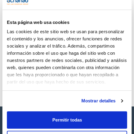
TDS / Ficha técnica
COA
Regístrate para
Regístrate para
descargas
descargas
SDS/ Hoja de seguridad
Esta página web usa cookies
Regístrate para
Las cookies de este sitio web se usan para personalizar
descargas
el contenido y los anuncios, ofrecer funciones de redes
sociales y analizar el tráfico. Además, compartimos
Los productos marcados con esta imagen son
información sobre el uso que haga del sitio web con
productos marca Scharlau habitualmente en stock,
nuestros partners de redes sociales, publicidad y análisis
listos para una entrega inmediata.
web, quienes pueden combinarla con otra información
que les haya proporcionado o que hayan recopilado a
partir del uso que haya hecho de sus servicios.
Mostrar detalles
Permitir todas