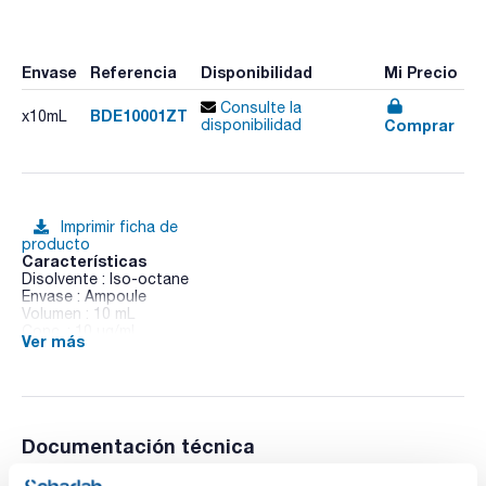
Envase
Referencia
Disponibilidad
Mi Precio
Consulte la
BDE10001ZT
x10mL
Comprar
disponibilidad
Imprimir ficha de
producto
Características
Disolvente : Iso-octane
Envase : Ampoule
Volumen : 10 mL
Conc. : 10 ug/ml
Ver más
CAS : [189084-64-8]
BDE 100 in Iso-octane
Documentación técnica