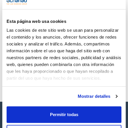
TDS / Ficha técnica
COA
Regístrate para
Regístrate para
descargas
descargas
SDS/ Hoja de seguridad
Esta página web usa cookies
Regístrate para
Las cookies de este sitio web se usan para personalizar
descargas
el contenido y los anuncios, ofrecer funciones de redes
sociales y analizar el tráfico. Además, compartimos
Los productos marcados con esta imagen son
información sobre el uso que haga del sitio web con
productos marca Scharlau habitualmente en stock,
nuestros partners de redes sociales, publicidad y análisis
listos para una entrega inmediata.
web, quienes pueden combinarla con otra información
que les haya proporcionado o que hayan recopilado a
partir del uso que haya hecho de sus servicios.
Mostrar detalles
Permitir todas