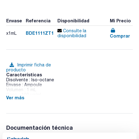
Envase
Referencia
Disponibilidad
Mi Precio
Consulte la
BDE1111ZT1
x1mL
Comprar
disponibilidad
Imprimir ficha de
producto
Características
Disolvente : Iso-octane
Envase : Ampoule
Volumen : 1 mL
Conc. : 100 ug/ml
Ver más
CAS : [446254-74-6]
BDE 111 in Iso-octane
Documentación técnica