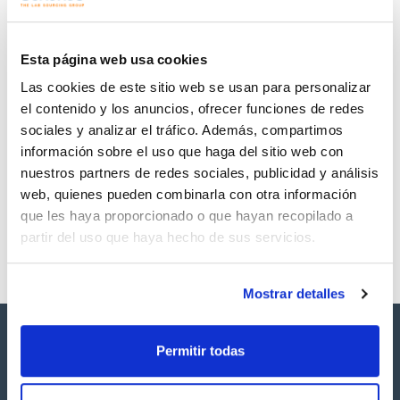
Regístrate para
Regístrate para
descargas
descargas
SDS/ Hoja de seguridad
Esta página web usa cookies
Regístrate para
Las cookies de este sitio web se usan para personalizar
descargas
el contenido y los anuncios, ofrecer funciones de redes
sociales y analizar el tráfico. Además, compartimos
Los productos marcados con esta imagen son
información sobre el uso que haga del sitio web con
productos marca Scharlau habitualmente en stock,
listos para una entrega inmediata.
nuestros partners de redes sociales, publicidad y análisis
web, quienes pueden combinarla con otra información
que les haya proporcionado o que hayan recopilado a
partir del uso que haya hecho de sus servicios.
Mostrar detalles
Permitir todas