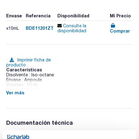
Envase
Referencia
Disponibilidad
Mi Precio
Consulte la
BDE11201ZT
x10mL
Comprar
disponibilidad
Imprimir ficha de
producto
Características
Disolvente : Iso-octane
Envase : Ampoule
Volumen : 10 mL
Conc. : 10 ug/ml
Ver más
BDE 112 in Iso-octane
Documentación técnica
TDS / Ficha técnica
COA