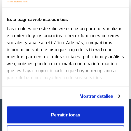
Regístrate para
Regístrate para
descargas
descargas
SDS/ Hoja de seguridad
Esta página web usa cookies
Regístrate para
Las cookies de este sitio web se usan para personalizar
descargas
el contenido y los anuncios, ofrecer funciones de redes
sociales y analizar el tráfico. Además, compartimos
Los productos marcados con esta imagen son
información sobre el uso que haga del sitio web con
productos marca Scharlau habitualmente en stock,
listos para una entrega inmediata.
nuestros partners de redes sociales, publicidad y análisis
web, quienes pueden combinarla con otra información
que les haya proporcionado o que hayan recopilado a
partir del uso que haya hecho de sus servicios.
Mostrar detalles
Permitir todas