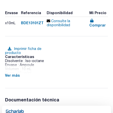
Envase
Referencia
Disponibilidad
Mi Precio
Consulte la
BDE13101ZT
x10mL
Comprar
disponibilidad
Imprimir ficha de
producto
Características
Disolvente : Iso-octane
Envase : Ampoule
Volumen : 10 mL
Conc. : 10 ug/ml
Ver más
BDE 131 in Iso-octane
Documentación técnica
TDS / Ficha técnica
COA