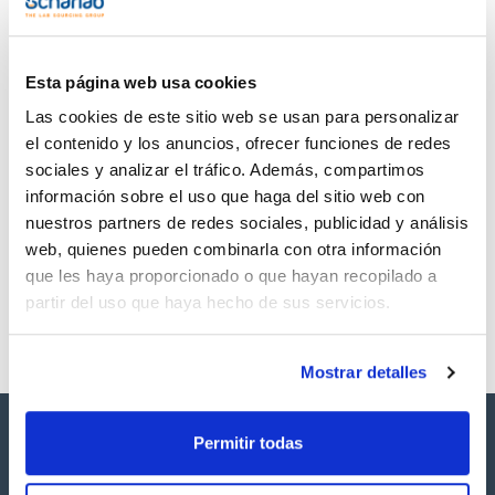
TDS / Ficha técnica
COA
Regístrate para
Regístrate para
descargas
descargas
SDS/ Hoja de seguridad
Esta página web usa cookies
Regístrate para
Las cookies de este sitio web se usan para personalizar
descargas
el contenido y los anuncios, ofrecer funciones de redes
sociales y analizar el tráfico. Además, compartimos
Los productos marcados con esta imagen son
información sobre el uso que haga del sitio web con
productos marca Scharlau habitualmente en stock,
nuestros partners de redes sociales, publicidad y análisis
listos para una entrega inmediata.
web, quienes pueden combinarla con otra información
que les haya proporcionado o que hayan recopilado a
partir del uso que haya hecho de sus servicios.
Mostrar detalles
Permitir todas