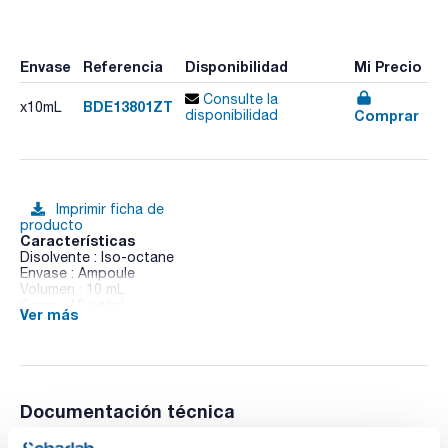
Envase
Referencia
Disponibilidad
Mi Precio
Consulte la
BDE13801ZT
x10mL
Comprar
disponibilidad
Imprimir ficha de
producto
Características
Disolvente : Iso-octane
Envase : Ampoule
Volumen : 10 mL
Conc. : 10 ug/ml
Ver más
CAS : [182677-30-1]
BDE 138 in Iso-octane
Documentación técnica