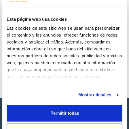
Regístrate para
Regístrate para
descargas
descargas
SDS/ Hoja de seguridad
Esta página web usa cookies
Regístrate para
Las cookies de este sitio web se usan para personalizar
descargas
el contenido y los anuncios, ofrecer funciones de redes
sociales y analizar el tráfico. Además, compartimos
Los productos marcados con esta imagen son
información sobre el uso que haga del sitio web con
productos marca Scharlau habitualmente en stock,
listos para una entrega inmediata.
nuestros partners de redes sociales, publicidad y análisis
web, quienes pueden combinarla con otra información
que les haya proporcionado o que hayan recopilado a
partir del uso que haya hecho de sus servicios.
Mostrar detalles
Permitir todas