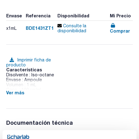
Envase
Referencia
Disponibilidad
Mi Precio
Consulte la
BDE1431ZT1
x1mL
Comprar
disponibilidad
Imprimir ficha de
producto
Características
Disolvente : Iso-octane
Envase : Ampoule
Volumen : 1 mL
Conc. : 100 ug/ml
Ver más
BDE 143 in Iso-octane
Documentación técnica
TDS / Ficha técnica
COA