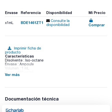
Envase
Referencia
Disponibilidad
Mi Precio
Consulte la
BDE1461ZT1
x1mL
Comprar
disponibilidad
Imprimir ficha de
producto
Características
Disolvente : Iso-octane
Envase : Ampoule
Volumen : 1 mL
Conc. : 100 ug/ml
Ver más
BDE 146 in Iso-octane
Documentación técnica
TDS / Ficha técnica
COA