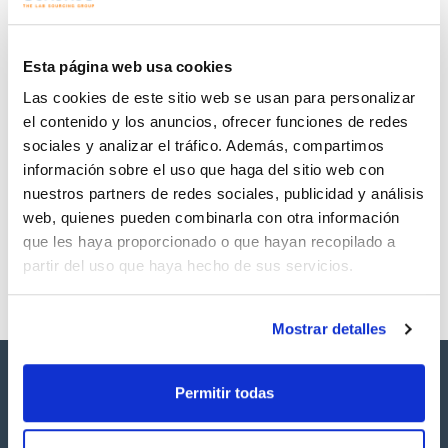
Regístrate para
Regístrate para
descargas
descargas
SDS/ Hoja de seguridad
Esta página web usa cookies
Regístrate para
Las cookies de este sitio web se usan para personalizar
descargas
el contenido y los anuncios, ofrecer funciones de redes
sociales y analizar el tráfico. Además, compartimos
Los productos marcados con esta imagen son
información sobre el uso que haga del sitio web con
productos marca Scharlau habitualmente en stock,
listos para una entrega inmediata.
nuestros partners de redes sociales, publicidad y análisis
web, quienes pueden combinarla con otra información
que les haya proporcionado o que hayan recopilado a
partir del uso que haya hecho de sus servicios.
Mostrar detalles
Permitir todas