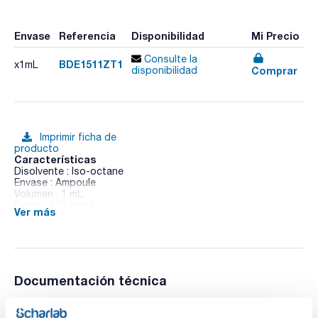
Envase
Referencia
Disponibilidad
Mi Precio
Consulte la
BDE1511ZT1
x1mL
Comprar
disponibilidad
Imprimir ficha de
producto
Características
Disolvente : Iso-octane
Envase : Ampoule
Volumen : 1 mL
Conc. : 100 ug/ml
Ver más
BDE 151 in Iso-octane
Documentación técnica
TDS / Ficha técnica
COA