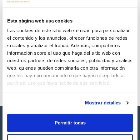
Regístrate para
Regístrate para
descargas
descargas
SDS/ Hoja de seguridad
Esta página web usa cookies
Regístrate para
Las cookies de este sitio web se usan para personalizar
descargas
el contenido y los anuncios, ofrecer funciones de redes
sociales y analizar el tráfico. Además, compartimos
Los productos marcados con esta imagen son
información sobre el uso que haga del sitio web con
productos marca Scharlau habitualmente en stock,
listos para una entrega inmediata.
nuestros partners de redes sociales, publicidad y análisis
web, quienes pueden combinarla con otra información
que les haya proporcionado o que hayan recopilado a
partir del uso que haya hecho de sus servicios.
Mostrar detalles
Permitir todas