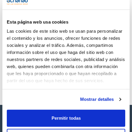
TDS / Ficha técnica
COA
Regístrate para
Regístrate para
descargas
descargas
SDS/ Hoja de seguridad
Esta página web usa cookies
Regístrate para
Las cookies de este sitio web se usan para personalizar
descargas
el contenido y los anuncios, ofrecer funciones de redes
sociales y analizar el tráfico. Además, compartimos
Los productos marcados con esta imagen son
información sobre el uso que haga del sitio web con
productos marca Scharlau habitualmente en stock,
nuestros partners de redes sociales, publicidad y análisis
listos para una entrega inmediata.
web, quienes pueden combinarla con otra información
que les haya proporcionado o que hayan recopilado a
partir del uso que haya hecho de sus servicios.
Mostrar detalles
Permitir todas