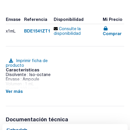
Envase
Referencia
Disponibilidad
Mi Precio
Consulte la
BDE1541ZT1
x1mL
Comprar
disponibilidad
Imprimir ficha de
producto
Características
Disolvente : Iso-octane
Envase : Ampoule
Volumen : 1 mL
Conc. : 100 ug/ml
Ver más
CAS : [207122-15-4]
BDE 154 in Iso-octane
Documentación técnica