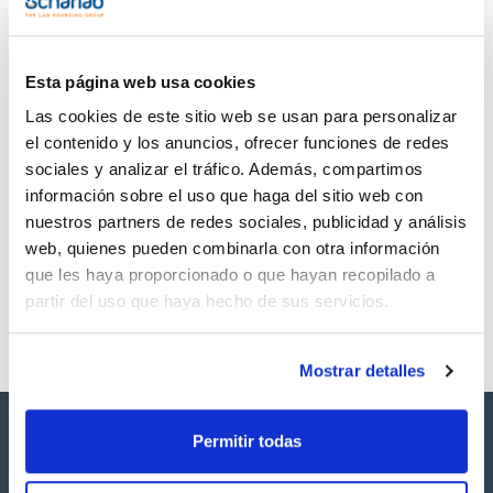
TDS / Ficha técnica
COA
Regístrate para
Regístrate para
descargas
descargas
SDS/ Hoja de seguridad
Esta página web usa cookies
Regístrate para
Las cookies de este sitio web se usan para personalizar
descargas
el contenido y los anuncios, ofrecer funciones de redes
sociales y analizar el tráfico. Además, compartimos
Los productos marcados con esta imagen son
información sobre el uso que haga del sitio web con
productos marca Scharlau habitualmente en stock,
nuestros partners de redes sociales, publicidad y análisis
listos para una entrega inmediata.
web, quienes pueden combinarla con otra información
que les haya proporcionado o que hayan recopilado a
partir del uso que haya hecho de sus servicios.
Mostrar detalles
Permitir todas