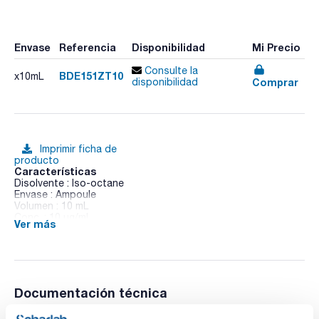
Envase
Referencia
Disponibilidad
Mi Precio
Consulte la
BDE151ZT10
x10mL
Comprar
disponibilidad
Imprimir ficha de
producto
Características
Disolvente : Iso-octane
Envase : Ampoule
Volumen : 10 mL
Conc. : 10 ug/ml
Ver más
CAS : [2050-47-7]
BDE 15 in Iso-octane
Documentación técnica